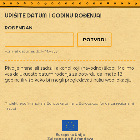
UPIŠITE DATUM I GODINU ROĐENJA!
ROĐENDAN
Format datuma: dd.MM.yyyy
Pivo je hrana, ali sadrži i alkohol koji (navodno) škodi. Molimo
vas da ukucate datum rođenja za potvrdu da imate 18
KUŠAONICA TO & TO
godina ili više kako bi mogli pregledavati našu web lokaciju.
Projekt je sufinancirala Europska unija iz Europskog fonda za regionalni
razvoj
Europska Unija
Zajedno do EU fondova