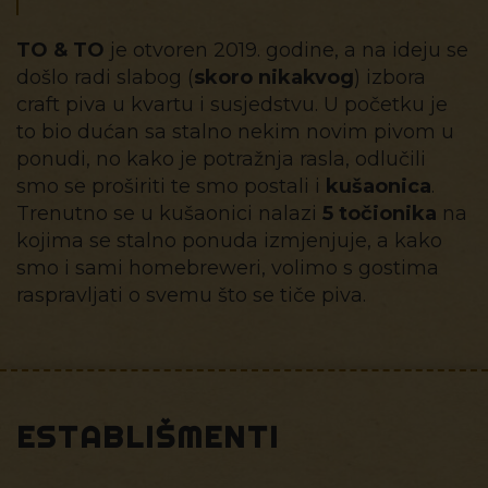
TO & TO
je otvoren 2019. godine, a na ideju se
došlo radi slabog (
skoro nikakvog
) izbora
craft piva u kvartu i susjedstvu. U početku je
to bio dućan sa stalno nekim novim pivom u
ponudi, no kako je potražnja rasla, odlučili
smo se proširiti te smo postali i
kušaonica
.
Trenutno se u kušaonici nalazi
5 točionika
na
kojima se stalno ponuda izmjenjuje, a kako
smo i sami homebreweri, volimo s gostima
raspravljati o svemu što se tiče piva.
ESTABLIŠMENTI